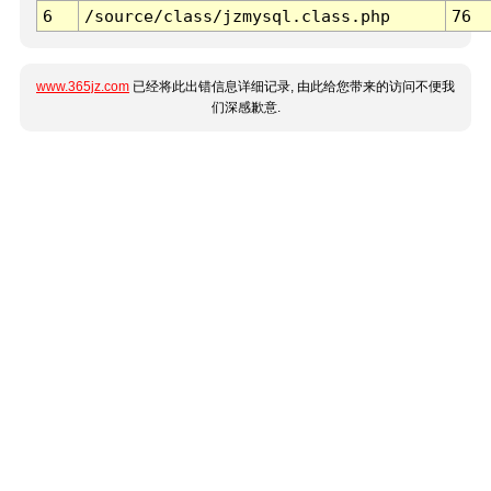
6
/source/class/jzmysql.class.php
76
www.365jz.com
已经将此出错信息详细记录, 由此给您带来的访问不便我
们深感歉意.