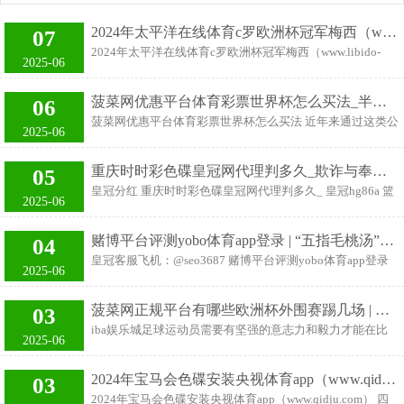
2024年太平洋在线体育c罗欧洲杯冠军梅西（www.libido-increasing-food.com）
07
2024年太平洋在线体育c罗欧洲杯冠军梅西（www.libido-
2025-06
increasing-food.com） 证券时报记者 严翠2024年沙巴龙虎斗
www.libido-increasing-food.com 皇冠hg86a 皇冠客服飞机：
菠菜网优惠平台体育彩票世界杯怎么买法_半场数据：中国女足控球率4成，8次射门1次射正，韩国3次射门0射正
06
@seo3687 10月27日，华为在官网露馅前三季度经交易绩，
菠菜网优惠平台体育彩票世界杯怎么买法 近年来通过这类公
本年1-9月，华为兑现销售收入4566亿元，同比增长2.4%，
2025-06
益活动，杜锋积极推进青少年篮球普及工作。 皇冠hg86a 直
净利润率16%。以销售收入乘以净利润率计较，本年前三季
播吧11月1日讯 中国女足vs韩国女足半场数据统计↓ 皇冠赌
度华为净利润为730.56亿元。旧年同时，华为公司兑现销售
重庆时时彩色碟皇冠网代理判多久_欺诈与奉行瑕瑜分明 深圳打造古籍开拓新高地
05
博 控球率：39.9%-60.1% 体育彩票世界杯怎么买法一位匿名
收入4458亿元，净利
皇冠分红 重庆时时彩色碟皇冠网代理判多久_ 皇冠hg86a 篮
博彩玩家声称，博彩网站赢得巨额奖金，原因预测下一场
2025-06
球比分 以纸紧覆金石器物的笔墨、丹青上头，再用墨打印葡
中，某明星球员XXX第88分钟打入制胜球。 射门：8-3
京娱乐在线，传拓行为中国陈旧的一种艺术情势，其私有的
www.bettingcrownhome.com 射正：1-0 越位：1-0 传球：
赌博平台评测yobo体育app登录 | “五指毛桃汤”混入剧毒断肠草&#32;服用后出现头晕、目眩、吐逆……
04
魔力引诱着多数爱好者。10月2日，正好中秋国庆假期，深
146-232 菠菜网优惠平台亚洲盘口 角球：3-1 皇冠手机体育
皇冠客服飞机：@seo3687 赌博平台评测yobo体育app登录
圳藏书楼正在进行的第四期古籍耕种本领培训班以“金石不
2025-06
网
原标题：“五指毛桃汤”混入剧毒断肠草 服用后出现头晕、目
渝，传拓留真”为主题，邀请国度级古籍耕种本事传习所导
眩、吐逆……（主题） 菠菜棋牌平台 广州市市集监管局伏
师邢跃华来馆讲课。据悉，培训终了后，学员们会行为志愿
菠菜网正规平台有哪些欧洲杯外围赛踢几场 | 一阳穿四线，趋势回转仍是着落中继？看岳阳兴长10次回测数据
03
击指示：断肠草剧毒！千万别拿来煲汤（副题） 天眼查信息
者在深圳藏书楼举办的“古籍耕种与保护月”举止现场教导读
iba娱乐城足球运动员需要有坚强的意志力和毅力才能在比
显示，康泰医学是一家专业从事医疗诊断、监护设备的研
2025-06
者体验碑本拓片、线装书的制作等，让读者通过“摸得着的
赛中获得胜利。 皇冠信用平台 菠菜网正规平台有哪些欧洲
发、生产和销售的高新技术企业，产品涵盖血氧类、心电
体验”感受古籍
杯外围赛踢几场 www.crownbettinghub.com 战略之王发现少
类、超声类、监护类、血压类、分析测试等多个大类，目
2024年宝马会色碟安装央视体育app（www.qidju.com）
03
儿篮球培训哪家好，2023年10月17日收盘岳阳兴长出现一
前，公司已建立了完善的研发、生产和销售体系，产品广泛
2024年宝马会色碟安装央视体育app（www.qidju.com） 四