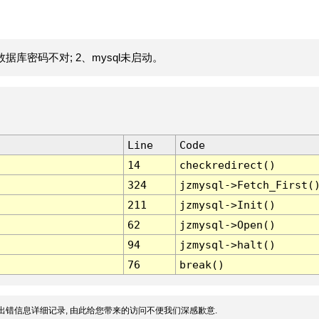
据库密码不对; 2、mysql未启动。
Line
Code
14
checkredirect()
324
jzmysql->Fetch_First(
211
jzmysql->Init()
62
jzmysql->Open()
94
jzmysql->halt()
76
break()
出错信息详细记录, 由此给您带来的访问不便我们深感歉意.