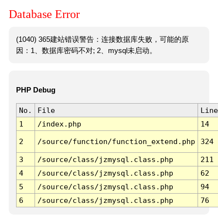
Database Error
(1040) 365建站错误警告：连接数据库失败，可能的原
因：1、数据库密码不对; 2、mysql未启动。
PHP Debug
No.
File
Line
1
/index.php
14
2
/source/function/function_extend.php
324
3
/source/class/jzmysql.class.php
211
4
/source/class/jzmysql.class.php
62
5
/source/class/jzmysql.class.php
94
6
/source/class/jzmysql.class.php
76