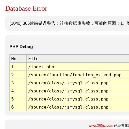
Database Error
(1040) 365建站错误警告：连接数据库失败，可能的原因：1、数
PHP Debug
No.
File
1
/index.php
2
/source/function/function_extend.php
3
/source/class/jzmysql.class.php
4
/source/class/jzmysql.class.php
5
/source/class/jzmysql.class.php
6
/source/class/jzmysql.class.php
www.365jz.com
已经将此