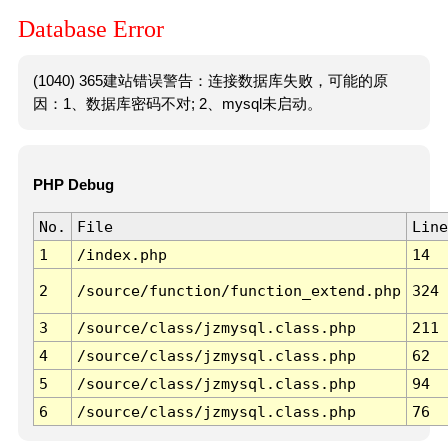
Database Error
(1040) 365建站错误警告：连接数据库失败，可能的原
因：1、数据库密码不对; 2、mysql未启动。
PHP Debug
No.
File
Line
1
/index.php
14
2
/source/function/function_extend.php
324
3
/source/class/jzmysql.class.php
211
4
/source/class/jzmysql.class.php
62
5
/source/class/jzmysql.class.php
94
6
/source/class/jzmysql.class.php
76