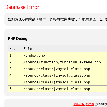
Database Error
(1040) 365建站错误警告：连接数据库失败，可能的原因：1、数
PHP Debug
No.
File
1
/index.php
2
/source/function/function_extend.php
3
/source/class/jzmysql.class.php
4
/source/class/jzmysql.class.php
5
/source/class/jzmysql.class.php
6
/source/class/jzmysql.class.php
www.365jz.com
已经将此