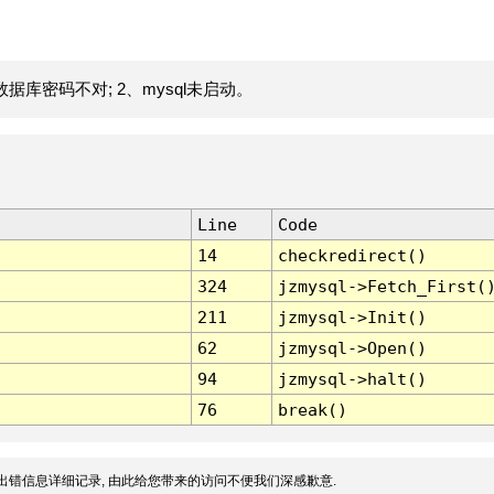
据库密码不对; 2、mysql未启动。
Line
Code
14
checkredirect()
324
jzmysql->Fetch_First(
211
jzmysql->Init()
62
jzmysql->Open()
94
jzmysql->halt()
76
break()
出错信息详细记录, 由此给您带来的访问不便我们深感歉意.