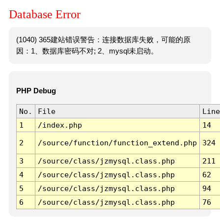
Database Error
(1040) 365建站错误警告：连接数据库失败，可能的原
因：1、数据库密码不对; 2、mysql未启动。
PHP Debug
No.
File
Line
1
/index.php
14
2
/source/function/function_extend.php
324
3
/source/class/jzmysql.class.php
211
4
/source/class/jzmysql.class.php
62
5
/source/class/jzmysql.class.php
94
6
/source/class/jzmysql.class.php
76