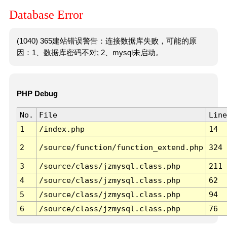
Database Error
(1040) 365建站错误警告：连接数据库失败，可能的原
因：1、数据库密码不对; 2、mysql未启动。
PHP Debug
No.
File
Line
1
/index.php
14
2
/source/function/function_extend.php
324
3
/source/class/jzmysql.class.php
211
4
/source/class/jzmysql.class.php
62
5
/source/class/jzmysql.class.php
94
6
/source/class/jzmysql.class.php
76