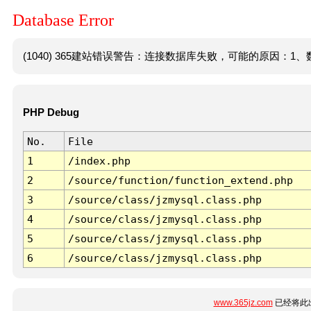
Database Error
(1040) 365建站错误警告：连接数据库失败，可能的原因：1、数
PHP Debug
No.
File
1
/index.php
2
/source/function/function_extend.php
3
/source/class/jzmysql.class.php
4
/source/class/jzmysql.class.php
5
/source/class/jzmysql.class.php
6
/source/class/jzmysql.class.php
www.365jz.com
已经将此