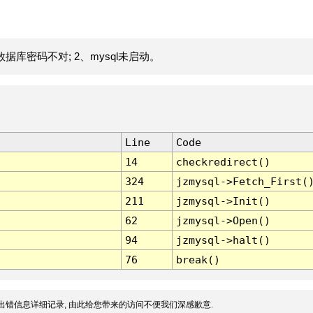
据库密码不对; 2、mysql未启动。
Line
Code
14
checkredirect()
324
jzmysql->Fetch_First(
211
jzmysql->Init()
62
jzmysql->Open()
94
jzmysql->halt()
76
break()
出错信息详细记录, 由此给您带来的访问不便我们深感歉意.